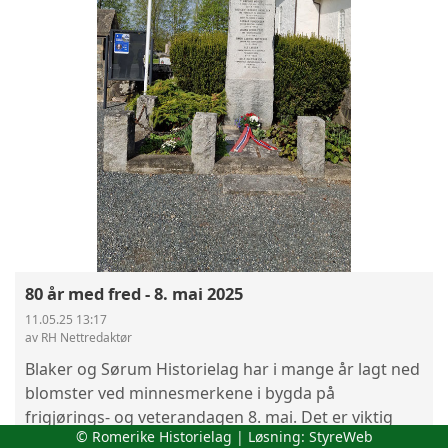
80 år med fred - 8. mai 2025
11.05.25 13:17
av RH Nettredaktør
Blaker og Sørum Historielag har i mange år lagt ned
blomster ved minnesmerkene i bygda på
frigjørings- og veterandagen 8. mai. Det er viktig
© Romerike Historielag | Løsning:
StyreWeb
med slike markeringer - særlig i disse urolige tider.