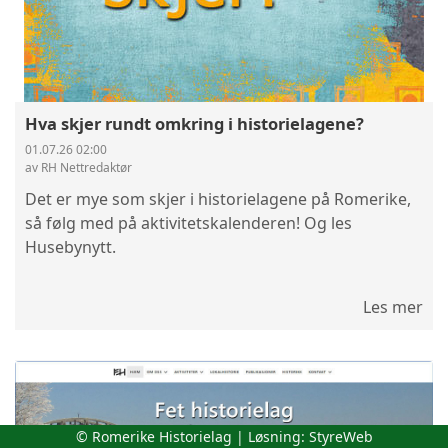
Hva skjer rundt omkring i historielagene?
01.07.26 02:00
av RH Nettredaktør
Det er mye som skjer i historielagene på Romerike,
så følg med på aktivitetskalenderen! Og les
Husebynytt.
Les mer
© Romerike Historielag | Løsning:
StyreWeb