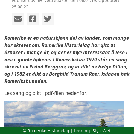
Publisert av RH Nettredaktør den 06.01.19. Oppdatert
25.08.22.
Romerike er en naturskjønn del av landet, som mange
har skrevet om. Romerike Historielag har gitt ut
årbøker i mange år, og det er mye interessant å lese i
disse gamle bøkene. I Romerikstun 1970 står en sang
skrevet av Eivind Berggrav, og et dikt av Helge Dillan,
og i 1982 et dikt av Borghild Tranum Røer, kvinnen bak
Romeriksbunaden.
Les sang og dikt i pdf-filen nedenfor.
© Romerike Historielag | Løsning:
StyreWeb