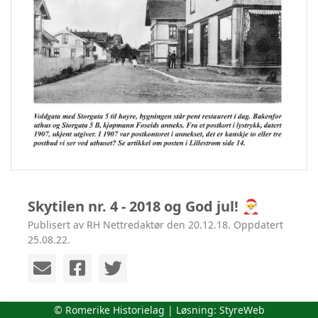
Skytilen nr. 4 - 2018 og God jul! 🎅
Publisert av RH Nettredaktør den 20.12.18. Oppdatert
25.08.22.
© Romerike Historielag | Løsning:
StyreWeb
Romerike Historielags medlemsblad på 32 sider er nå