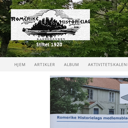
HJEM
ARTIKLER
ALBUM
AKTIVITETSKALE