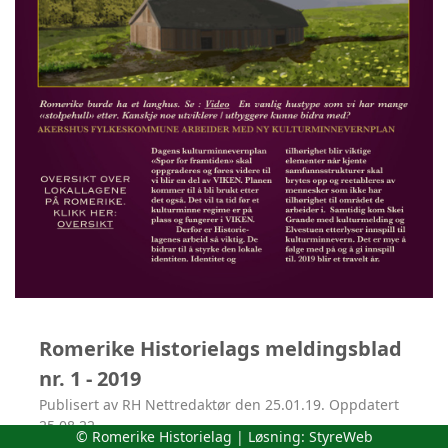
Romerike Historielags meldingsblad
nr. 1 - 2019
Publisert av RH Nettredaktør den 25.01.19. Oppdatert
25.08.22.
© Romerike Historielag | Løsning:
StyreWeb