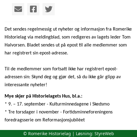
Det sendes regelmessig ut nyheter og informasjon fra Romerike
Historielag via meldingblad, som redigeres av lagets leder Tom
Halvorsen. Bladet sendes ut på epost til alle medlemmer som
har registrert sin epost-adresse.
Til de medlemmer som fortsatt ikke har registrert epost-
adressen sin: Skynd deg og gjør det, så du ikke går glipp av
interessante nyheter!
Mye skjer på Historielagets Hus, bl.a.:
* 9. – 17. september - Kulturminnedagene i Skedsmo
* Tre torsdager i november - Fortidsminneforeningens
foredragsserie om Reformasjonsjubiléet
© Romerike Historielag | Løsning:
StyreWeb
Følg med på Facebook!