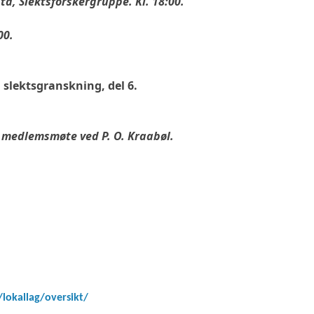
ta, Slektsforskergruppe. Kl. 18:00.
:00.
 slektsgranskning, del 6.
 medlemsmøte ved P. O. Kraabøl.
/lokallag/oversikt/