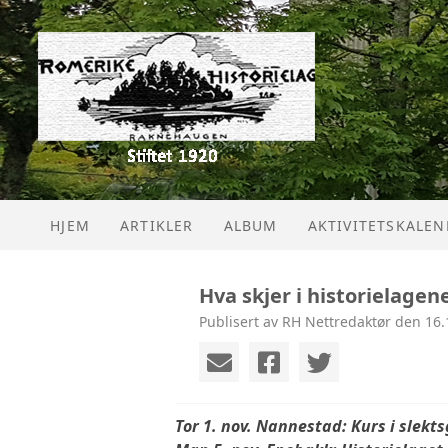
HJEM
ARTIKLER
ALBUM
AKTIVITETSKALE
Hva skjer i historielagen
Publisert av RH Nettredaktør den 16.
Tor 1. nov. Nannestad: Kurs i slekts