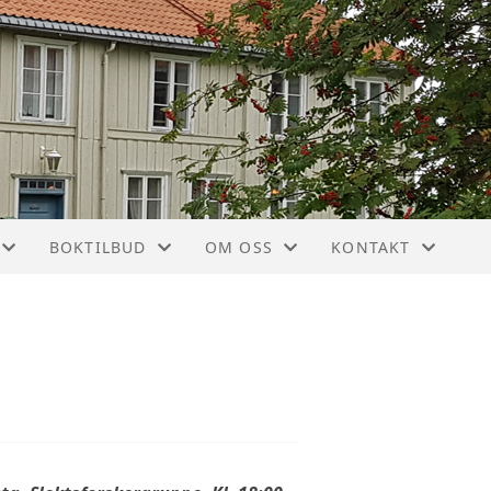
BOKTILBUD
OM OSS
KONTAKT
MANGE GODE BØKER
ÅRSMØTER
KONTAKT
 OG LOKALHISTORIE
ROMERIKE I DAMPENS TID
VEDTEKTER
STYRET
N
OVERSIKT ALLE BØKER
ROMERIKE HISTORIELAGS HISTOR
BLI MEDLEM
TURMINNER PÅ ROMERIKE
ÅRBØKENE ROMERIKSTUN
ÆRESMEDLEMMER OG HEDERSTE