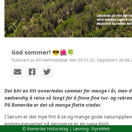
God sommer! 😎🌺🍀
Publisert av RH Nettredaktør den 03.07.20. Oppdatert 26.08.
Det blir en litt annerledes sommer for mange i år, men d
nødvendig å reise så langt for å finne fine tur- og rekr
På Romerike er det så mange flotte steder.
I Sørum er det mye fint å se og mange gode naturoppleve
kommunenavnet nå dessverre er en saga blott.
© Romerike Historielag | Løsning:
StyreWeb