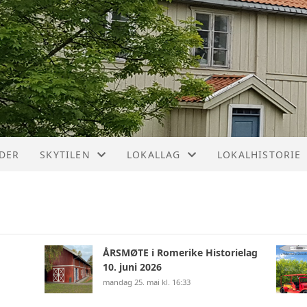
NDER
SKYTILEN
LOKALLAG
LOKALHISTORIE
SKYTILEN-ARKIV
OVERSIKT ALLE LOKALLAG
BIBLIOGRAFIER
OM SKYTILEN
SLEKTSGRANSKING
DIGITALE SPILL
ÅRSMØTE i Romerike Historielag
MELDINGSBLAD-ARKIV
SKEDSMOVOLLE
10. juni 2026
mandag 25. mai kl. 16:33
KART OVER KUL