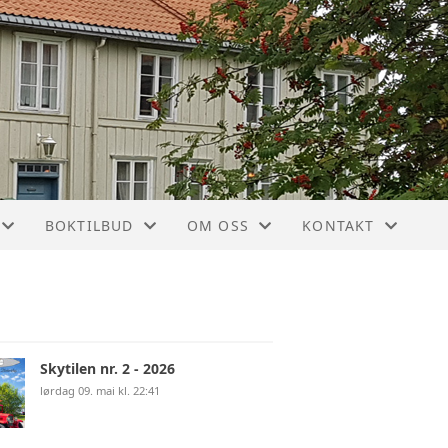
BOKTILBUD
OM OSS
KONTAKT
MANGE GODE BØKER
ÅRSMØTER
KONTAKT
 OG LOKALHISTORIE
ROMERIKE I DAMPENS TID
VEDTEKTER
STYRET
Skytilen nr. 2 - 2026
N
OVERSIKT ALLE BØKER
ROMERIKE HISTORIELAGS HISTOR
BLI MEDLEM
lørdag 09. mai kl. 22:41
TURMINNER PÅ ROMERIKE
ÅRBØKENE ROMERIKSTUN
ÆRESMEDLEMMER OG HEDERSTE